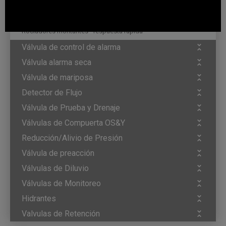
Rociador horizontal de pared - respuesta rápida
Rociadores montantes - respuesta rápida
Válvula de control de alarma
Válvula alarma seca
Válvula de mariposa
Detector de Flujo
Válvula de Prueba y Drenaje
Válvulas de Compuerta OS&Y
Reducción/Alivio de Presión
Válvula de preacción
Válvulas de Diluvio
Válvulas de Monitoreo
Hidrantes
Valvulas de Retención