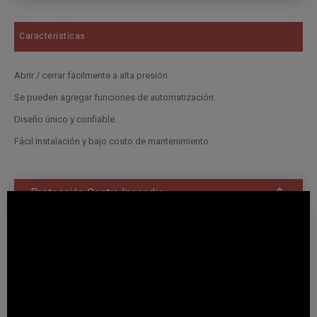
Caracteristicas
Abrir / cerrar fácilmente a alta presión
Se pueden agregar funciones de automatización.
Diseño único y confiable.
Fácil instalación y bajo costo de mantenimiento.
Protección Contra Incendio
Rociadores
Rociadores Colgantes - Respuesta Normal
Rociador horizontal de pared - respuesta normal
Rociadores montantes - respuesta normal
Rociadores Colgantes - respuesta rápida