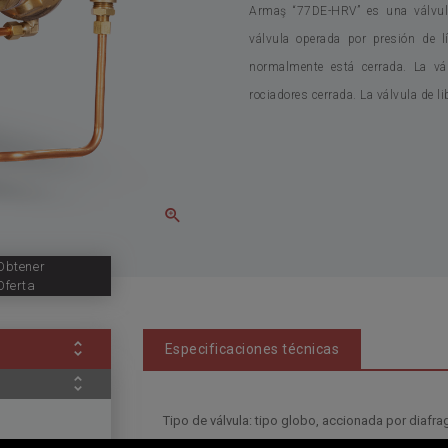
Armaş “77DE-HRV” es una válvula
válvula operada por presión de lí
normalmente está cerrada. La vál
rociadores cerrada. La válvula de 
Obtener
Oferta
Especificaciones técnicas
Tipo de válvula: tipo globo, accionada por diafr