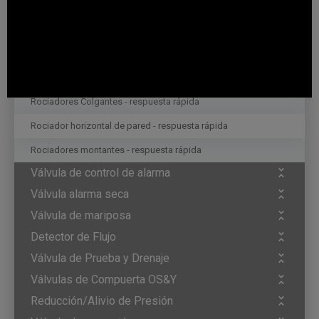
Rociadores
Rociadores Colgantes - Respuesta Normal
Rociador horizontal de pared - respuesta normal
Rociadores montantes - respuesta normal
Rociadores Colgantes - respuesta rápida
Rociador horizontal de pared - respuesta rápida
Rociadores montantes - respuesta rápida
Válvula de control de alarma
Válvula alarma seca
Válvula de mariposa
Detector de Flujo
Válvula de Prueba y Drenaje
Válvulas de Compuerta OS&Y
Reducción/Alivio de Presión