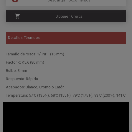
Descargar Documentos
Obtener Oferta
Detalles Técnicos
Tamaño de rosca: ½” NPT (15 mm)
Factor K: K5.6 (80 mm)
Bulbo: 3 mm
Respuesta: Rápida
Acabados:
Blanco, Cromo o Latón
Temperatura: 57 ̊C (135 ̊F), 68 ̊C (155 ̊F), 79 ̊C (175 ̊F), 93 ̊C (200 ̊F), 141 ̊C
(286 ̊F)
Protección Contra Incendio