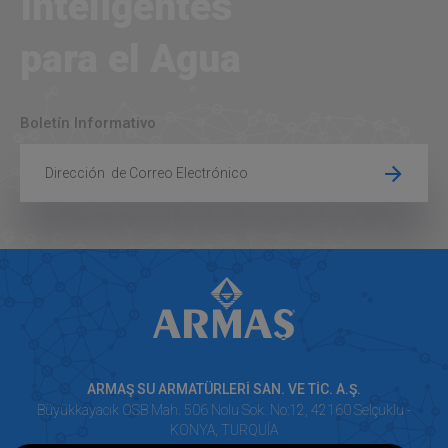
Inteligentes
para el Agua
Boletín Informativo
ARMAŞ SU ARMATÜRLERİ SAN. VE TİC. A.Ş.
Büyükkayacık OSB Mah. 506 Nolu Sok. No:12, 42160 Selçuklu -
KONYA, TURQUÍA