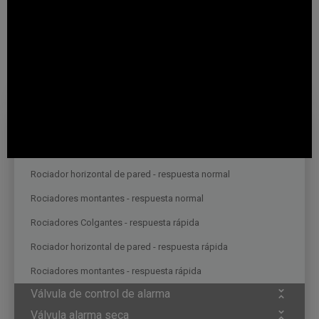
proporciona una apertura / cierre más rápido y sin impacto gracias al
diseño de la válvula de cierre de disco y evita el bloqueo al mostrar
menos sensibilidad contra las sustancias sólidas dentro del fluido.
Protección Contra Incendio
Rociadores
Rociadores Colgantes - Respuesta Normal
Rociador horizontal de pared - respuesta normal
Rociadores montantes - respuesta normal
Rociadores Colgantes - respuesta rápida
Rociador horizontal de pared - respuesta rápida
Rociadores montantes - respuesta rápida
Válvula de control de alarma
Válvula alarma seca