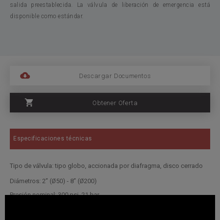
salida preestablecida. La válvula de liberación de emergencia está
disponible como estándar.
Descargar Documentos
Obtener Oferta
Especificaciones técnicas
Tipo de válvula: tipo globo, accionada por diafragma, disco cerrado
Diámetros: 2” (Ø50) - 8” (Ø200)
Presión nominal: 300 psi, 21 bar
Tipo de conexión: Bridada