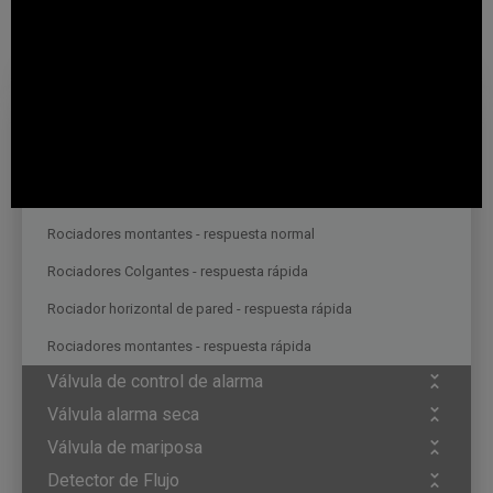
Solenoide: 3/2 vías N.A. Solenoide 24V DC
Protección Contra Incendio
Rociadores
Rociadores Colgantes - Respuesta Normal
Rociador horizontal de pared - respuesta normal
Rociadores montantes - respuesta normal
Rociadores Colgantes - respuesta rápida
Rociador horizontal de pared - respuesta rápida
Rociadores montantes - respuesta rápida
Válvula de control de alarma
Válvula alarma seca
Válvula de mariposa
Detector de Flujo