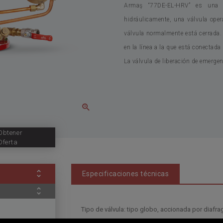
Armaş “77DE-EL-HRV” es una vá
hidráulicamente, una válvula oper
válvula normalmente está cerrada. 
en la línea a la que está conectada 
La válvula de liberación de emerge
Obtener
Oferta
Especificaciones técnicas
Tipo de válvula: tipo globo, accionada por diafr