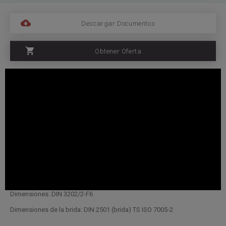
Descargar Documentos
Obtener Oferta
Caracteristicas
Diámetro nominal: Ø50-Ø200 (2” -8 ”)
Temperatura máxima de trabajo: 80 ℃ (176 ℉)
Presión máxima de trabajo: 16 bar (230 psi)
Cuerpo: hierro fundido (GG25)
Recubrimiento: polvo epoxi
Dimensiones: DIN 3202/2-F6
Dimensiones de la brida: DIN 2501 (brida) TS ISO 7005-2