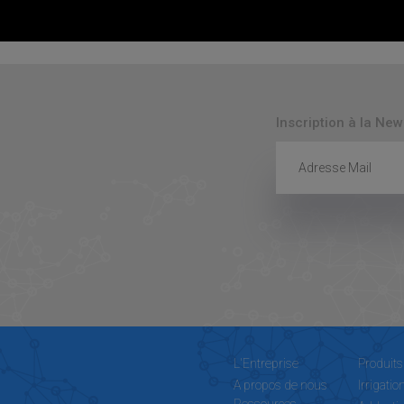
-Activé électriquement
tamis automatique Autoflush
Inscription à la New
L'Entreprise
Produits
A propos de nous
Irrigatio