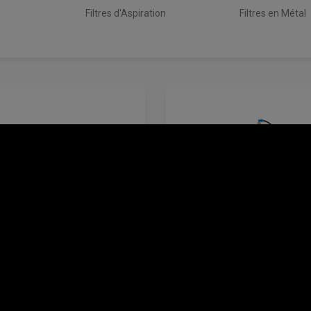
Filtres d'Aspiration
Filtres en Métal
Filtre à tamis automatique
Serie VH
Filtre à contrôle hydrau