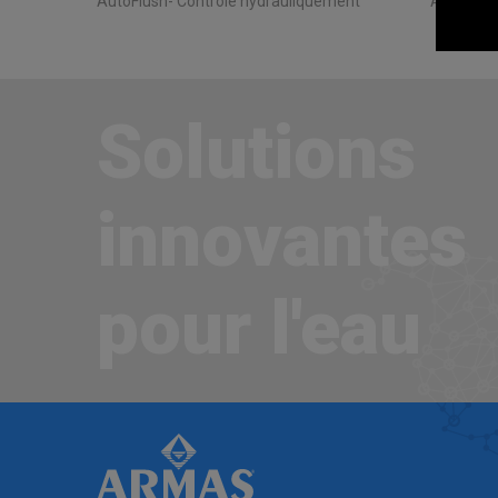
AutoFlush- Contrôlé hydrauliquement
AutoFlush
Solutions
innovantes
pour l'eau