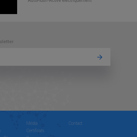
AutoFlush-Activé électriquement
sletter
Média
Contact
n
Certificats