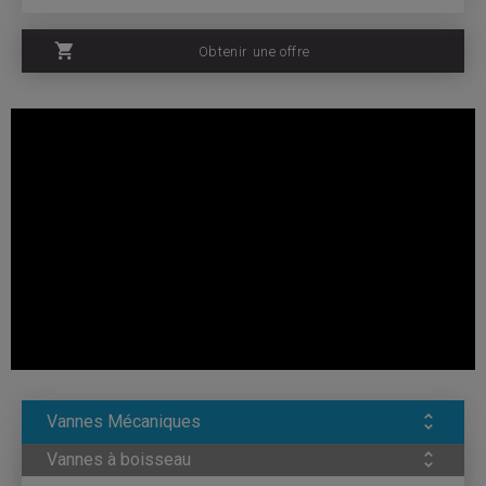
Obtenir une offre
Caractéristique
Diamètre nominal: Ø100-Ø500 (4 "-20")
Température de fonctionnement maximale: 80 ℃ (176 ℉)
Pression maximale d'utilisation: 16 bar (230 psi)
Corps: Fonte ductile (GGG50)
Revêtement: poudre époxy
Dimensions de la bride: DIN 2501 (bride) TS ISO 7005-2
Vannes Mécaniques
Vannes à boisseau