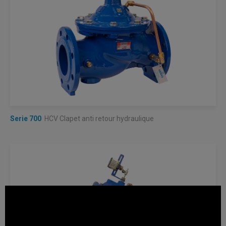
Serie 700
HCV Clapet anti retour hydraulique