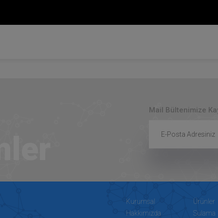
Mail Bültenimize K
mler
Kurumsal
Ürünler
Hakkımızda
Sulama