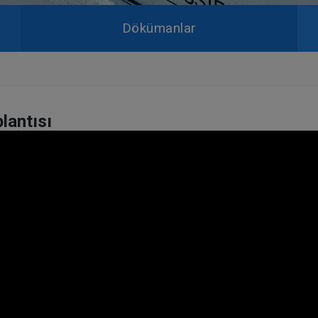
Dökümanlar
lantısı
Anadolu Bölgesi Bayilerimizle 24.01.2023 tarihinde Armaş Konya Fabrikamızda 2023 
Çok verimli geçen bu etkinliğimize katılım gösteren tüm bayilerimize teşekkür ederi