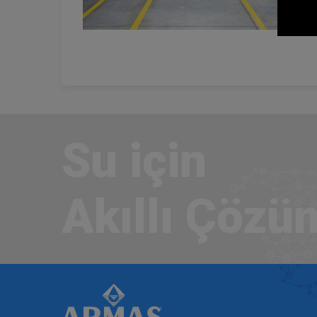
Su için
Akıllı Çözü