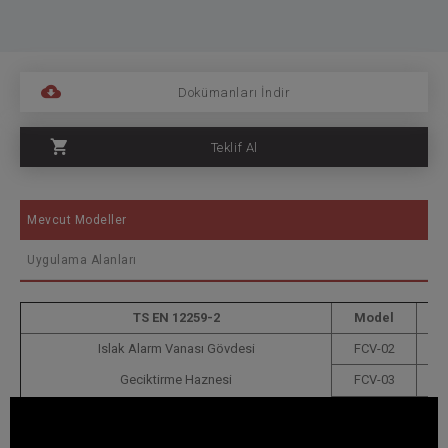
Dokümanları İndir
Teklif Al
Mevcut Modeller
Uygulama Alanları
TS EN 12259-2
Model
Islak Alarm Vanası Gövdesi
FCV-02
Geciktirme Haznesi
FCV-03
Islak Alaram Vana Kiti
FCV-04
Alarm Gongu
FCV-06