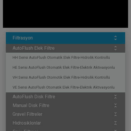
MF65-L
2½"
Ø65
Uzun
1800
MF80-L
3"
Ø80
Uzun
1800
Filtrasyon
AutoFlush Elek Filtre
HH Serisi AutoFlush Otomatik Elek Filtre-Hidrolik Kontrollü
HE Serisi AutoFlush Otomatik Elek Filtre-Elektrik Aktivasyonlu
VH Serisi AutoFlush Otomotik Elek Filtre-Hidrolik Kontrollü
VE Serisi AutoFlush Otomatik Elek Filtre-Elektrik Aktivasyonlu
AutoFlush Disk Filtre
Manual Disk Filtre
Gravel Filtreler
Hidrosiklonlar