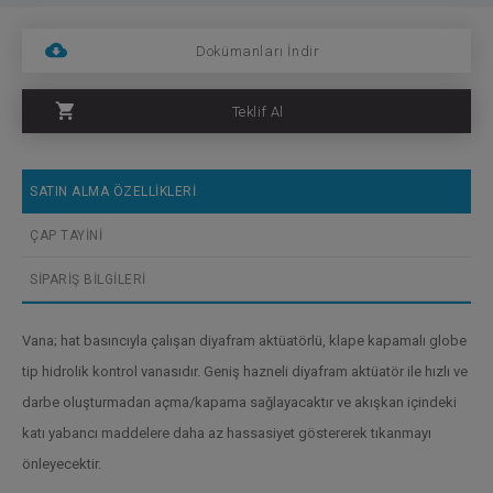
Dokümanları İndir
Teklif Al
SATIN ALMA ÖZELLİKLERİ
ÇAP TAYİNİ
SİPARİŞ BİLGİLERİ
Vana; hat basıncıyla çalışan diyafram aktüatörlü, klape kapamalı globe
tip hidrolik kontrol vanasıdır. Geniş hazneli diyafram aktüatör ile hızlı ve
darbe oluşturmadan açma/kapama sağlayacaktır ve akışkan içindeki
katı yabancı maddelere daha az hassasiyet göstererek tıkanmayı
önleyecektir.