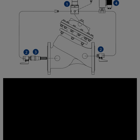
1
-Basınç Düşürücü Pilot Vana
2
-Küresel Vanalar
3
-In-line Parmak Filtre
4
-Solenoid Pilot Vana
5
-Manometre
6
-Ayar Civatası