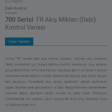
Su Dağıtım
Debi Kontrol
700 Serisi
FR Akış Miktarı (Debi)
Kontrol Vanası
Ürün Tanımı
Armaş “FR“ modeli debi ayar kontrol vanaları, istenilen akış miktarını
(debi) sınırlamak için dizayn edilmiş kontrol vanalarıdır. Ana vananın
girişinde bulunan orifis fark basıncı meydana getirir ve vananın kontrol
haznesine monte edilmiş 3-yollu diferansiyel basınç ayar pilotu oluşan
fark basıncını hissederek ana vanayı ayarlanan debide açılmasını
sağlar. Böylece vana giriş basıncı ve debi değişimlerinden etkilenmeden
istenilen debiyi otomatik olarak sınırlar ve sabit tutar. Filtrasyon
sistemlerinde ters yıkama işlemi esnasında fazla akışı önleyerek fazla
su kaybına engel olur.