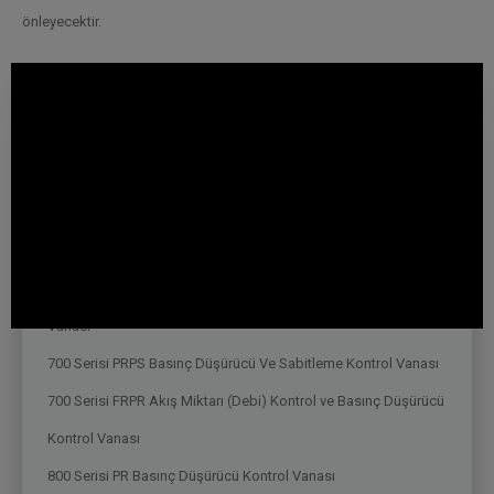
önleyecektir.
Su Dağıtım
Basınç Düşürücü
800 Serisi PR Basınç Düşürücü Kontrol Vanası - WRAS & NSF
Reg4 Onaylı
700 Serisi PR Basınç Düşürücü Kontrol Vanası
700 Serisi PREL Solenoid Kontrollü Basınç Düşürücü Kontrol
Vanası
700 Serisi PRPS Basınç Düşürücü Ve Sabitleme Kontrol Vanası
700 Serisi FRPR Akış Miktarı (Debi) Kontrol ve Basınç Düşürücü
Kontrol Vanası
800 Serisi PR Basınç Düşürücü Kontrol Vanası