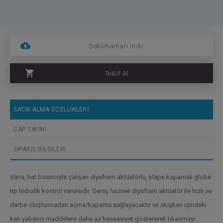
Dokümanları İndir
Teklif Al
SATIN ALMA ÖZELLİKLERİ
ÇAP TAYİNİ
SİPARİŞ BİLGİLERİ
Vana; hat basıncıyla çalışan diyafram aktüatörlü, klape kapamalı globe
tip hidrolik kontrol vanasıdır. Geniş hazneli diyafram aktüatör ile hızlı ve
darbe oluşturmadan açma/kapama sağlayacaktır ve akışkan içindeki
katı yabancı maddelere daha az hassasiyet göstererek tıkanmayı