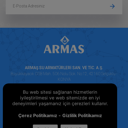
ARMAŞ SU ARMATÜRLERİ SAN. VE TİC. A.Ş.
Büyükkayacık OSB Mah. 506 Nolu Sok. No:12, 42160 Selçuklu -
KONYA
+90 332 251 74 15 (Pbx)
Bu web sitesi sağlanan hizmetlerin
+90 332 251 74 17
iyileştirilmesi ve web sitemizde en iyi
deneyimleri yaşamanız için çerezleri kullanır.
Çerez Politikamız
Gizlilik Politikamız
Türkçe
English
Español
Français