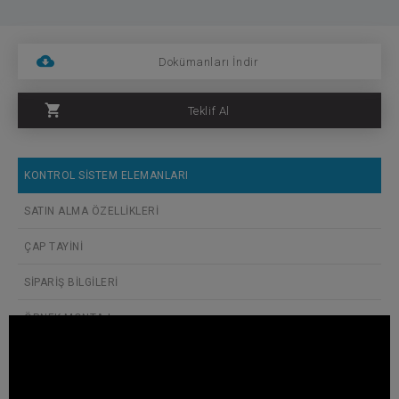
Dokümanları İndir
Teklif Al
KONTROL SİSTEM ELEMANLARI
SATIN ALMA ÖZELLİKLERİ
ÇAP TAYİNİ
SİPARİŞ BİLGİLERİ
ÖRNEK MONTAJ