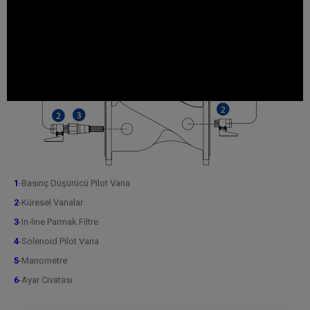
1
-Basınç Düşürücü Pilot Vana
2
-Küresel Vanalar
3
-In-line Parmak Filtre
4
-Solenoid Pilot Vana
5
-Manometre
6
-Ayar Civatası