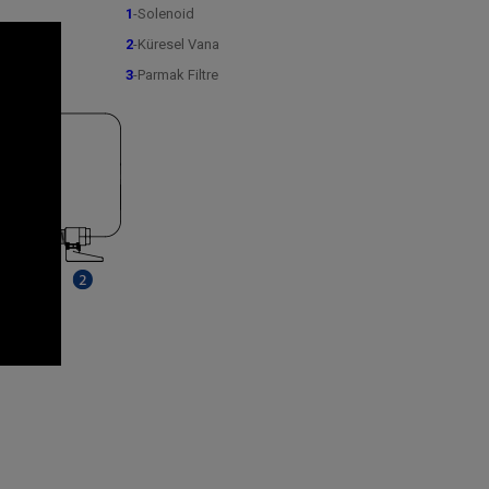
1
-Solenoid
2
-Küresel Vana
3
-Parmak Filtre