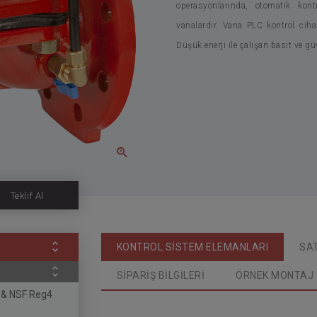
operasyonlarında, otomatik kont
vanalardır. Vana PLC kontrol cihazı
Düşük enerji ile çalışan basit ve gu
Teklif Al
KONTROL SİSTEM ELEMANLARI
SAT
SİPARİŞ BİLGİLERİ
ÖRNEK MONTAJ
S & NSF Reg4