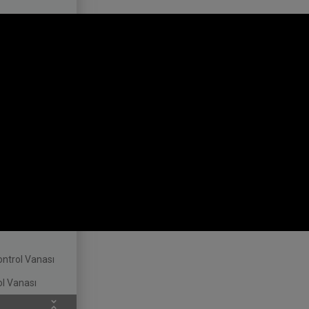
ontrol Vanası
l Vanası
 Düşürücü
sı
l Vanası
ontrol Vanası
ontrol Vanası
l Vanası