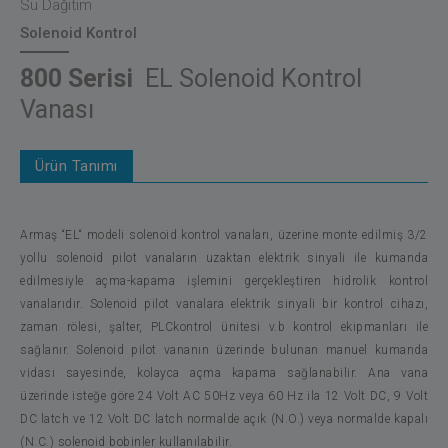
Su Dağıtım
Solenoid Kontrol
800 Serisi
EL Solenoid Kontrol
Vanası
Ürün Tanımı
Armaş “EL“ modeli solenoid kontrol vanaları, üzerine monte edilmiş 3/2
yollu solenoid pilot vanaların uzaktan elektrik sinyali ile kumanda
edilmesiyle açma-kapama işlemini gerçekleştiren hidrolik kontrol
vanalarıdır. Solenoid pilot vanalara elektrik sinyali bir kontrol cihazı,
zaman rölesi, şalter, PLCkontrol ünitesi v.b kontrol ekipmanları ile
sağlanır. Solenoid pilot vananın üzerinde bulunan manuel kumanda
vidası sayesinde, kolayca açma kapama sağlanabilir. Ana vana
üzerinde isteğe göre 24 Volt AC 50Hz veya 60 Hz ila 12 Volt DC, 9 Volt
DC latch ve 12 Volt DC latch normalde açık (N.O.) veya normalde kapalı
(N.C.) solenoid bobinler kullanılabilir.