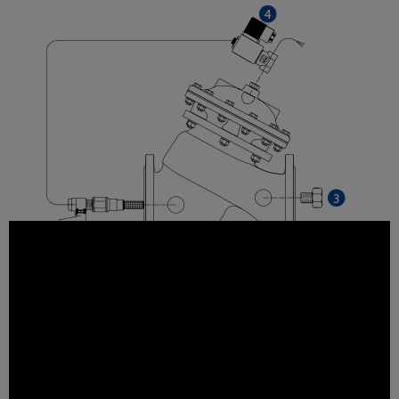
1
-Küresel Vana
2
-In-line Parmak Filtre
3
-Körtapa
4
-Solenoid Pilot Vana