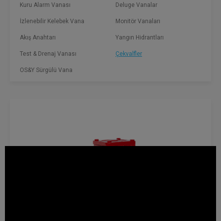
Kuru Alarm Vanası
Deluge Vanalar
İzlenebilir Kelebek Vana
Monitör Vanaları
Akış Anahtarı
Yangın Hidrantları
Test & Drenaj Vanası
Çekvalfler
OS&Y Sürgülü Vana