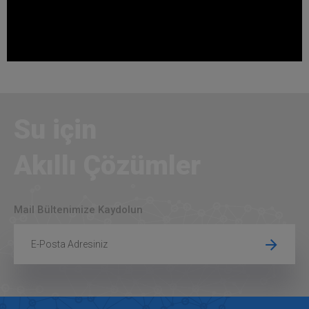
Çalpara Çekvalf
Su için
Akıllı Çözümler
Mail Bültenimize Kaydolun