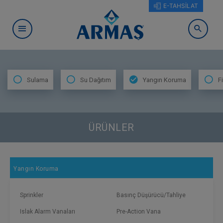
E-TAHSİLAT
Sulama
Su Dağıtım
Yangın Koruma
F
ÜRÜNLER
Yangın Koruma
Sprinkler
Basınç Düşürücü/Tahliye
Islak Alarm Vanaları
Pre-Action Vana