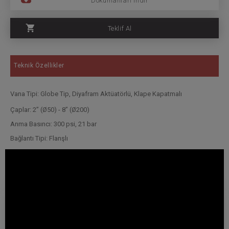
Dokümanları İndir
Teklif Al
Teknik Özellikler
Vana Tipi: Globe Tip, Diyafram Aktüatörlü, Klape Kapatmalı
Çaplar: 2” (Ø50) - 8” (Ø200)
Anma Basıncı: 300 psi, 21 bar
Bağlantı Tipi: Flanşlı
Solenoid: 3/2-way N.O. Solenoid 24V DC
Yangın Koruma
Sprinkler
Pendent (Sarkık) Sprinkler - Standart Tepkimeli