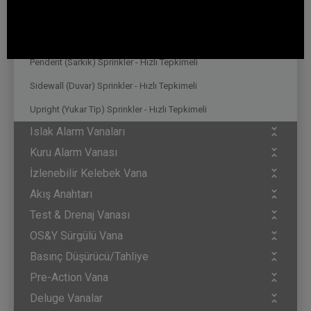
Sidewall (Duvar) Sprinkler - Standart Tepkimeli
Upright (Yukar Tip) Sprinkler - Standart Tepkimeli
Pendent (Sarkık) Sprinkler - Hızlı Tepkimeli
Sidewall (Duvar) Sprinkler - Hızlı Tepkimeli
Upright (Yukar Tip) Sprinkler - Hızlı Tepkimeli
Islak Alarm Vanaları
Kuru Alarm Vanası
İzlenebilir Kelebek Vana
Akış Anahtarı
Test & Drenaj Vanası
OS&Y Sürgülü Vana
Basınç Düşürücü/Tahliye
Pre-Action Vana
Deluge Vanalar