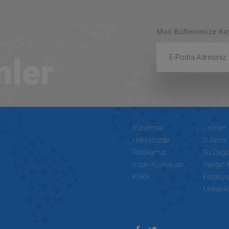
Mail Bültenimize K
mler
Kurumsal
Ürünler
Hakkımızda
Sulama
Politikamız
Su Dağı
İnsan Kaynakları
Yangın 
KVKK
Filtrasy
Mekanik