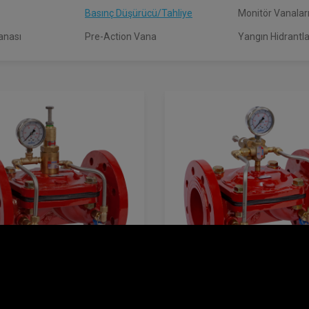
Basınç Düşürücü/Tahliye
Monitör Vanalar
anası
Pre-Action Vana
Yangın Hidrantla
si
QR Hızlı Basınç Tahliye Kontrol
600 Serisi
PR Basınç Düşürücü K