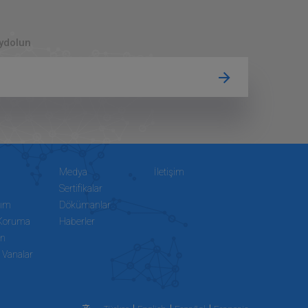
aydolun
Medya
İletişim
Sertifikalar
tım
Dökümanlar
Koruma
Haberler
on
 Vanalar