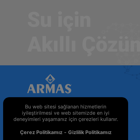
Su için
Akıllı Çözü
Bu web sitesi sağlanan hizmetlerin
iyileştirilmesi ve web sitemizde en iyi
ARMAŞ SU ARMATÜRLERİ SAN. VE TİC. A.Ş.
deneyimleri yaşamanız için çerezleri kullanır.
Büyükkayacık OSB Mah. 506 Nolu Sok. No:12,
42160 Selçuklu - KONYA
Çerez Politikamız
Gizlilik Politikamız
+90 332 251 74 15 (Pbx)