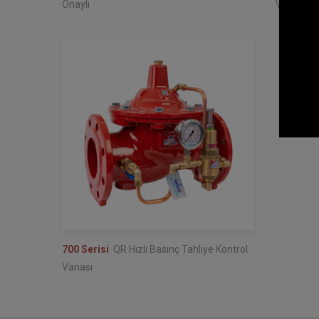
Onaylı
Vanası
700 Serisi
QR Hızlı Basınç Tahliye Kontrol
Vanası