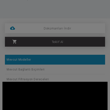
Dokümanları İndir
Teklif Al
Mevcut Modeller
Mevcut Bağlantı Biçimleri
Mevcut Filtrasyon Dereceleri
Çap
Filtrasyon Ala
Kod
2
inch
mm
cm
VH-025
2"
Ø50
750