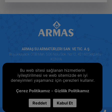
ARMAŞ SU ARMATÜRLERİ SAN. VE TİC. A.Ş.
Büyükkayacık OSB Mah. 506 Nolu Sok. No:12, 42160 Selçuklu -
KONYA
+90 332 251 74 15 (Pbx)
Bu web sitesi sağlanan hizmetlerin
+90 332 251 74 17
iyileştirilmesi ve web sitemizde en iyi
deneyimleri yaşamanız için çerezleri kullanır.
Çerez Politikamız
Gizlilik Politikamız
Türkçe
English
Español
Français
Reddet
Kabul Et
© 2018 Armaş | Tüm Hakları Saklıdır.