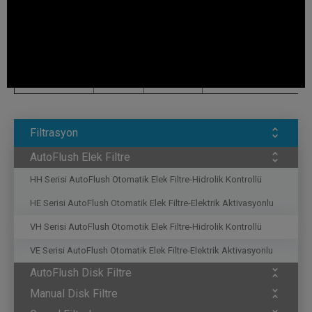
VH-035
3"
Ø80
750
VH-050
3"
Ø80
1500
VH-070
4"
Ø100
1500
VH-100
4"
Ø100
2250
Filtrasyon
AutoFlush Elek Filtre
HH Serisi AutoFlush Otomatik Elek Filtre-Hidrolik Kontrollü
HE Serisi AutoFlush Otomatik Elek Filtre-Elektrik Aktivasyonlu
VH Serisi AutoFlush Otomotik Elek Filtre-Hidrolik Kontrollü
VE Serisi AutoFlush Otomatik Elek Filtre-Elektrik Aktivasyonlu
AutoFlush Disk Filtre
Manual Disk Filtre