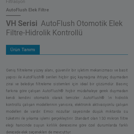
Filtrasyon
AutoFlush Elek Filtre
VH Serisi
AutoFlush Otomotik Elek
Filtre-Hidrolik Kontrollü
Ürün Tanımı
Geniş filtreleme yüzey alanı, güvenilir bir işletim mekanizması ve basit
yapısı ile AutoFlush® serileri hiçbir güç kaynağına ihtiyaç duymadan
zirai ve belediye filtreleme sistemleri için ideal bir çözümdür. Basınç
farkına göre çalışan AutoFlush® hiçbir müdahaleye gerek duymadan
kendi kendini otomatik olarak temizler. AutoFlush® ’ın hidrolik
kontrollü çalışan modellerinin yanısıra, elektronik aktivasyonlu çalışan
modelleri de vardır. Emici nozullar sayesinde düşük miktarda su
tüketimi ile yıkama işlemi gerçekleştirir. Standart olan 130 mikron filtre
eleği haricinde suyun kirlilik derecesine göre özel durumlarda farklı
derecede elek seçenekleri de mevcuttur.