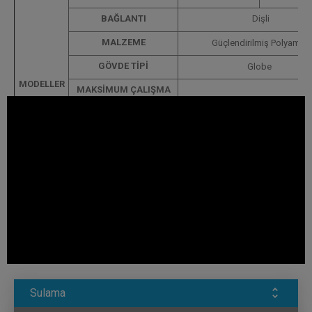
BAĞLANTI
Dişli
MALZEME
Güçlendirilmiş Polyamid
GÖVDE TİPİ
Globe
MODELLER
MAKSİMUM ÇALIŞMA
10 bar (145 psi)
BASINCI
inch
mm
1½"
Ø40
2"
Ø50
MEVCUT ÇAPLAR
2½"
Ø65
3"
Ø80
4"
Ø10
Sulama