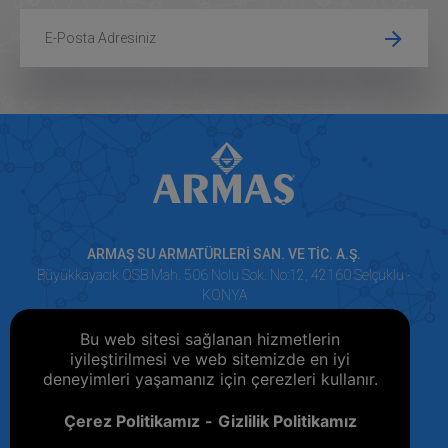
ARMAŞ SU ARMATÜRLERİ SAN. VE TİC. A.Ş.
Büyükkayacık OSB Mah. 506 Nolu Sok. No:12, 42160 Selçuklu -
KONYA
+90 332 251 74 15 (Pbx)
Bu web sitesi sağlanan hizmetlerin
+90 332 251 74 17
iyileştirilmesi ve web sitemizde en iyi
deneyimleri yaşamanız için çerezleri kullanır.
Çerez Politikamız
Gizlilik Politikamız
Türkçe
English
Español
Français