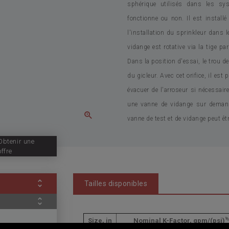
sphérique utilisés dans les sys
fonctionne ou non. Il est install
l'installation du sprinkleur dans l
vidange est rotative via la tige pa
Dans la position d'essai, le trou de
du gicleur. Avec cet orifice, il est 
évacuer de l'arroseur si nécessair
une vanne de vidange sur demande
vanne de test et de vidange peut êt
Obtenir une
offre
Tailles disponibles
½
Size, in
Nominal K-Factor, gpm/(psi)