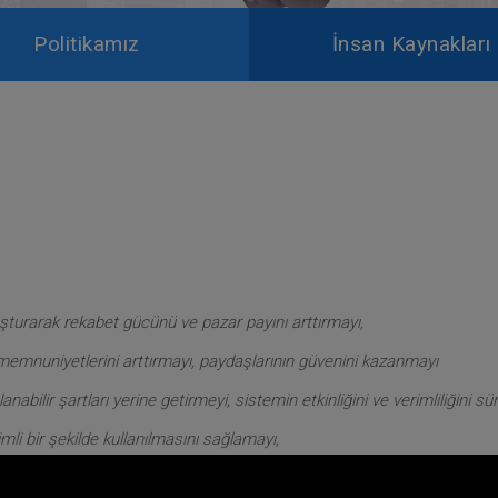
Politikamız
İnsan Kaynakları
luşturarak rekabet gücünü ve pazar payını arttırmayı,
rak memnuniyetlerini arttırmayı, paydaşlarının güvenini kazanmayı
abilir şartları yerine getirmeyi, sistemin etkinliğini ve verimliliğini süre
li bir şekilde kullanılmasını sağlamayı,