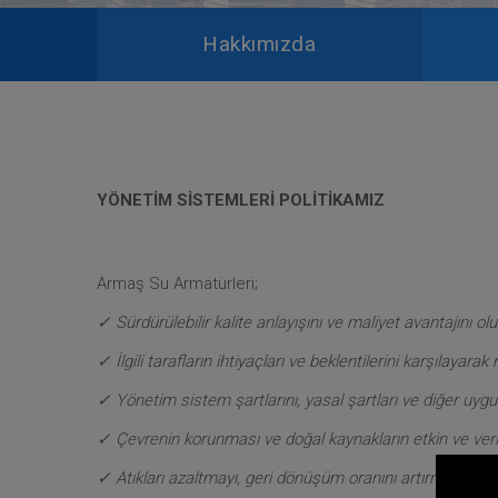
Hakkımızda
YÖNETİM SİSTEMLERİ POLİTİKAMIZ
Armaş Su Armatürleri;
✓ Sürdürülebilir kalite anlayışını ve maliyet avantajını o
✓ İlgili tarafların ihtiyaçları ve beklentilerini karşılaya
✓ Yönetim sistem şartlarını, yasal şartları ve diğer uygulan
✓ Çevrenin korunması ve doğal kaynakların etkin ve verim
✓ Atıkları azaltmayı, geri dönüşüm oranını artırmayı,