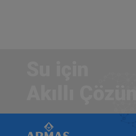
Su için
Akıllı Çözü