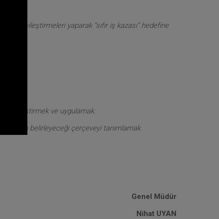
rı ve iyileştirmeleri yaparak ‘’sıfır iş kazası’’ hedefine
trolleri geliştirmek ve uygulamak.
in yöntemlerin belirleyeceği çerçeveyi tanımlamak.
Genel Müdür
Nihat UYAN