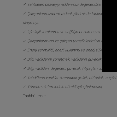
✓ Tehlikeleri belirleyip risklerimizi değerlendirerek orta
✓ Çalışanlarımızda ve tedarikçilerimizde farkındalığı arttır
ulaşmayı,
✓ İşle ilgili yaralanma ve sağlığın bozulmasının önlenmes
✓ Çalışanlarımızın ve çalışan temsilcilerimizin danışma 
✓ Enerji verimliliği, enerji kullanımı ve enerji tüketimine i
✓ Bilgi varlıklarını yönetmek, varlıkların güvenlik değerleri
✓ Bilgi varlıkları, değerleri, güvenlik ihtiyaçları, zafiyetl
✓ Tehditlerin varlıklar üzerindeki gizlilik, bütünlük, erişi
✓ Yönetim sistemlerinin sürekli iyileştirilmesini,
Taahhüt eder.