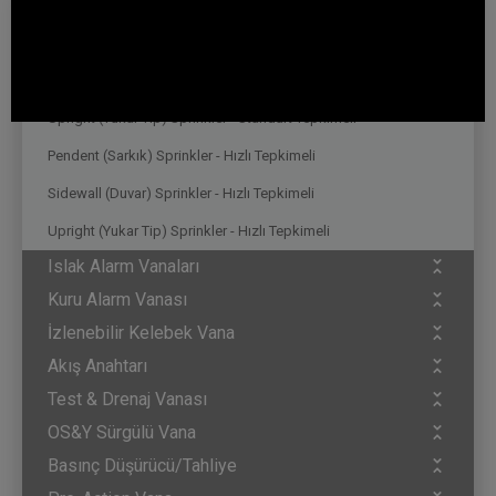
Sprinkler
Pendent (Sarkık) Sprinkler - Standart Tepkimeli
Sidewall (Duvar) Sprinkler - Standart Tepkimeli
Upright (Yukar Tip) Sprinkler - Standart Tepkimeli
Pendent (Sarkık) Sprinkler - Hızlı Tepkimeli
Sidewall (Duvar) Sprinkler - Hızlı Tepkimeli
Upright (Yukar Tip) Sprinkler - Hızlı Tepkimeli
Islak Alarm Vanaları
Kuru Alarm Vanası
İzlenebilir Kelebek Vana
Akış Anahtarı
Test & Drenaj Vanası
OS&Y Sürgülü Vana
Basınç Düşürücü/Tahliye