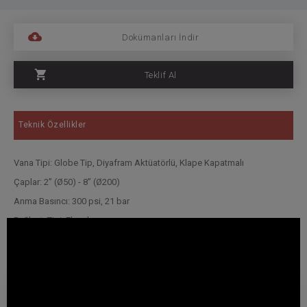
Dokümanları İndir
Teklif Al
Teknik Özellikler
Vana Tipi: Globe Tip, Diyafram Aktüatörlü, Klape Kapatmalı
Çaplar: 2” (Ø50) - 8” (Ø200)
Anma Basıncı: 300 psi, 21 bar
Bağlantı Tipi: Flanşlı
Solenoid: 3/2 Way N.O. Solenoid 24V DC
Yangın Koruma